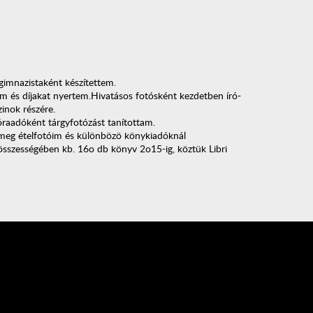
imnazistaként készítettem.
em és díjakat nyertem.Hivatásos fotósként kezdetben író-
inok részére.
raadóként tárgyfotózást tanítottam.
meg ételfotóim és különbözö könykiadóknál
sszességében kb. 16o db könyv 2o15-ig, köztük Libri