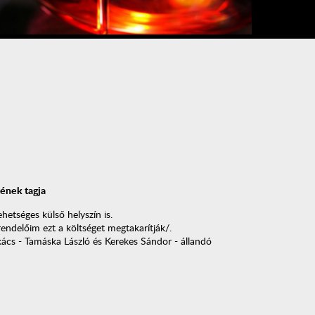
ének tagja
etséges külső helyszín is.
endelőim ezt a költséget megtakarítják/.
kács - Tamáska László és Kerekes Sándor - állandó