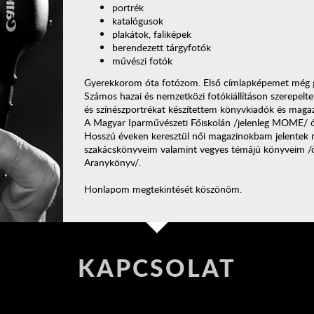
portrék
katalógusok
plakátok, faliképek
berendezett tárgyfotók
művészi fotók
Gyerekkorom óta fotózom. Első címlapképemet még g
Számos hazai és nemzetközi fotókiállításon szerepelt
és színészportrékat készítettem könyvkiadók és magaz
A Magyar Iparművészeti Főiskolán /jelenleg MOME/ ó
Hosszú éveken keresztül női magazinokbam jelentek 
szakácskönyveim valamint vegyes témájú könyveim /ö
Aranykönyv/.
Honlapom megtekintését köszönöm.
KAPCSOLAT