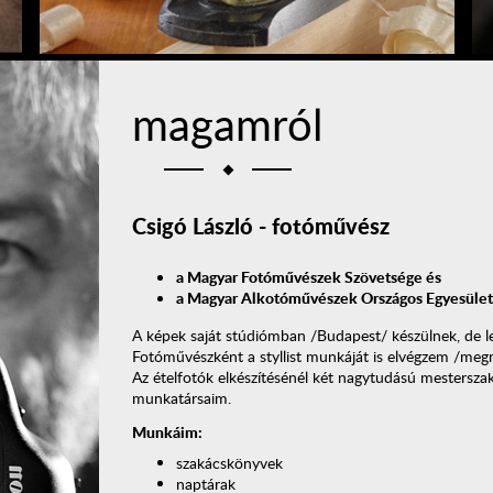
magamról
Csigó László - fotóművész
a Magyar Fotóművészek Szövetsége és
a Magyar Alkotóművészek Országos Egyesület
A képek saját stúdiómban /Budapest/ készülnek, de leh
Fotóművészként a styllist munkáját is elvégzem /megr
Az ételfotók elkészítésénél két nagytudású mestersza
munkatársaim.
Munkáim:
szakácskönyvek
naptárak